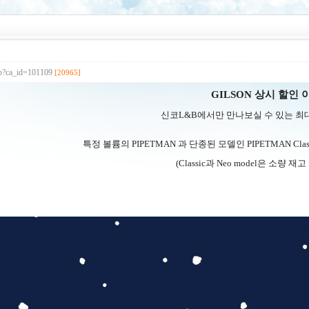
php?ca_id=101109
[20965]
GILSON 상시 할인
신코L&B에서만 만나보실 수 있는 최
특정 볼륨의
PIPETMAN
과 단종된 모델인
PIPETMAN Clas
(Classic과 Neo model은 소량 